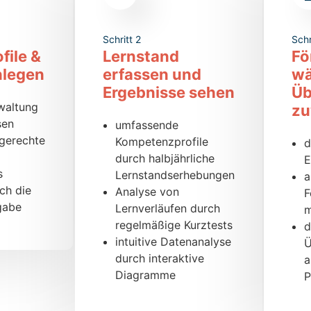
Schritt 2
Schr
file &
Lernstand
Fö
nlegen
erfassen und
wä
Ergebnisse sehen
Ü
rwaltung
zu
sen
umfassende
gerechte
Kompetenzprofile
d
durch halbjährliche
E
s
Lernstandserhebungen
a
ch die
Analyse von
F
gabe
Lernverläufen durch
m
regelmäßige Kurztests
d
intuitive Datenanalyse
Ü
durch interaktive
a
Diagramme
P