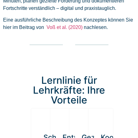
Minuten, planen gezielte Förderung und dokumentieren
Fortschritte verständlich – digital und praxistauglich.
Eine ausführliche Beschreibung des Konzeptes können Sie
hier im Beitrag von
Voß et al. (2020)
nachlesen.
Lernlinie für
Lehrkräfte: Ihre
Vorteile
Schnell
Entwicklung
Gezielt
Kooperativ