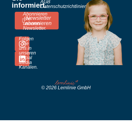
AGB
informiert.
Datenschutzrichtlinien
Abonnieren
Newsletter
Sie
abonnieren
unseren
Newsletter.
Folgen
Sie
uns in
unseren
Social
Media
Kanälen.
© 2026 Lernlinie GmbH