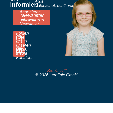
AGB
informiert.
Datenschutzrichtlinien
Abonnieren
Newsletter
Sie
abonnieren
unseren
Newsletter.
Folgen
Sie
uns in
unseren
Social
Media
Kanälen.
© 2026 Lernlinie GmbH